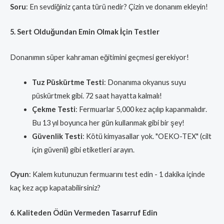
Soru
: En sevdiğiniz çanta türü nedir? Çizin ve donanım ekleyin!
5. Sert Olduğundan Emin Olmak İçin Testler
Donanımın süper kahraman eğitimini geçmesi gerekiyor!
Tuz Püskürtme Testi
: Donanıma okyanus suyu
püskürtmek gibi. 72 saat hayatta kalmalı!
Çekme Testi
: Fermuarlar 5,000 kez açılıp kapanmalıdır.
Bu 13 yıl boyunca her gün kullanmak gibi bir şey!
Güvenlik Testi
: Kötü kimyasallar yok. "OEKO-TEX" (cilt
için güvenli) gibi etiketleri arayın.
Oyun
: Kalem kutunuzun fermuarını test edin - 1 dakika içinde
kaç kez açıp kapatabilirsiniz?
6. Kaliteden Ödün Vermeden Tasarruf Edin