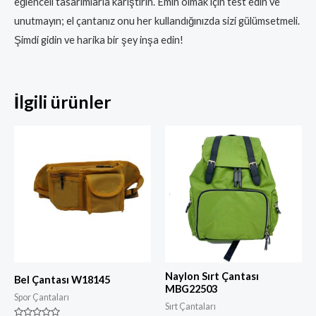
eğlenceli tasarımlarla karıştırın. Emin olmak için test edin ve
unutmayın; el çantanız onu her kullandığınızda sizi gülümsetmeli.
Şimdi gidin ve harika bir şey inşa edin!
İlgili ürünler
Naylon Sırt Çantası
Bel Çantası W18145
MBG22503
Spor Çantaları
Sırt Çantaları