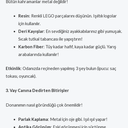
Bütün kahramanlar metal değildir!
Resin
: Renkli LEGO parçalarını düşünün. Işıltılı logolar
için kullanılır.
Deri Kayışlar
: En sevdiğiniz ayakkabılarınız gibi yumuşak.
Sıcak tutkal tabancası ile yapıştırın!
Karbon Fiber
: Tüy kadar hafif, kaya kadar güçlü. Yarış
arabalarında kullanılır!
Etkinlik
: Odanızda reçineden yapılmış 3 şey bulun (ipucu: saç
tokası, oyuncak).
3. Vay Canına Dedirten Bitirişler
Donanımın nasıl göründüğü çok önemlidir!
Parlak Kaplama
: Metal için oje gibi. Işıl ışıl yapar!
Antika Görünüm
: Eski görünmesi için sürtünme