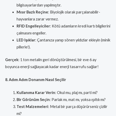
bilgisayarlardan yapılmıştır.
Mısır Bazlı Reçine
: Biyolojik olarak parçalanabilir-
hayvanlara zarar vermez.
RFID Engelleyiciler
: Kötü adamların kredi kartı bilgilerini
çalmasını engeller.
LED Işıklar
: Çantanıza yanıp sönen yıldızlar ekleyin (minik
pillerle!).
Gerçek
: 1 ton metalin geri dönüştürülmesi, bir eve 6 ay
boyunca enerji sağlayacak kadar enerji tasarrufu sağlar!
8. Adım Adım Donanım Nasıl Seçilir
Kullanıma Karar Verin
: Okul mu, plaj mı, parti mi?
Bir Görünüm Seçin
: Parlak mı, mat mı, yoksa ışıltılı mı?
Test Malzemeleri
: Metal bir parça düşürürseniz çizilir
mi?