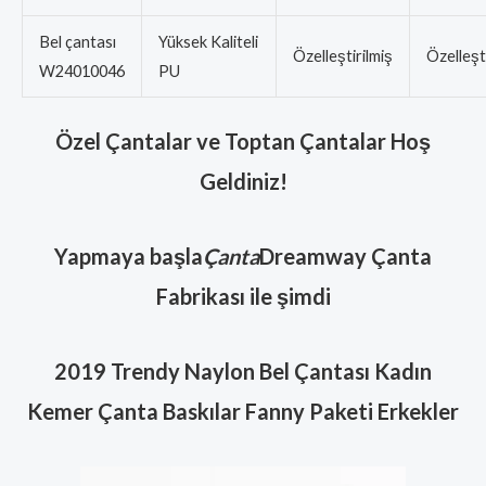
Bel çantası
Yüksek Kaliteli
Özelleştirilmiş
Özelleşti
W24010046
PU
Özel Çantalar ve Toptan Çantalar Hoş
Geldiniz!
Yapmaya başla
Çanta
Dreamway Çanta
Fabrikası ile şimdi
2019 Trendy Naylon Bel Çantası Kadın
Kemer Çanta Baskılar Fanny Paketi Erkekler