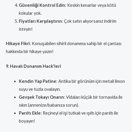
Güvenliği Kontrol Edin
: Keskin kenarlar veya kötü
kokular yok.
Fiyatları Karşılaştırın
: Çok satın alıyorsanız indirim
isteyin!
Hikaye Fikri
: Konuşabilen sihirli donanıma sahip bir el çantası
hakkında bir hikaye yazın!
9. Havalı Donanım Hack'leri
Kendin Yap Patine
: Antika bir görünüm için metali limon
suyu ve tuzla ovalayın.
Gevşek Tokayı Onarın
: Vidaları küçük bir tornavida ile
sıkın (annenize/babanıza sorun).
Parıltı Ekle
: Reçineyi el işi tutkalı ve ışıltı için parıltı ile
boyayın!