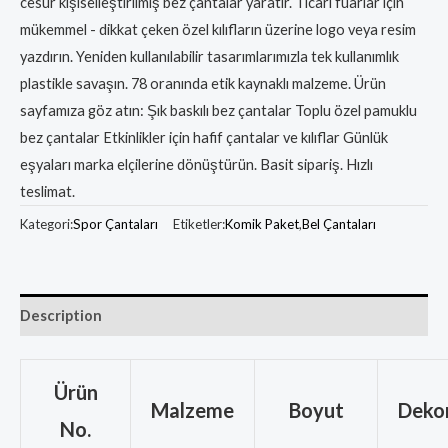
cesur kişiselleştirilmiş bez çantalar yaratır. Ticari fuarlar için
mükemmel - dikkat çeken özel kılıfların üzerine logo veya resim
yazdırın. Yeniden kullanılabilir tasarımlarımızla tek kullanımlık
plastikle savaşın. 78 oranında etik kaynaklı malzeme. Ürün
sayfamıza göz atın: Şık baskılı bez çantalar Toplu özel pamuklu
bez çantalar Etkinlikler için hafif çantalar ve kılıflar Günlük
eşyaları marka elçilerine dönüştürün. Basit sipariş. Hızlı
teslimat.
Kategori:
Spor Çantaları
Etiketler:
Komik Paket
,
Bel Çantaları
Description
Ürün
Malzeme
Boyut
Deko
No.