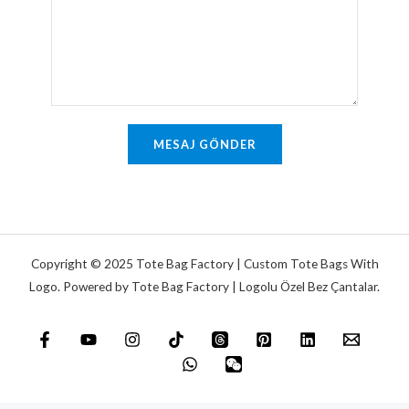
M
a
m
e
*
v
t
e
i
y
n
a
M
MESAJ GÖNDER
e
s
a
j
*
Copyright © 2025 Tote Bag Factory | Custom Tote Bags With
Logo. Powered by Tote Bag Factory | Logolu Özel Bez Çantalar.