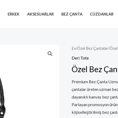
R
ERKEK
AKSESUARLAR
BEZ ÇANTA
CÜZDANLAR
Ev
/
Özel Bez Çantalar
/
Özel
Deri Tote
Özel Bez Çan
Premium Bez Çanta Uzmanlar
çantalar üreten uzman bez 
dayanıklı kanvas bez çant
Parlayan promosyon ürünle
kişiselleştirilmiş bez çan