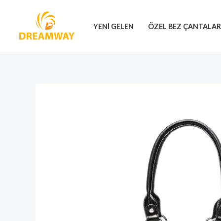
İçeriğe
geç
YENI GELEN
ÖZEL BEZ ÇANTALA