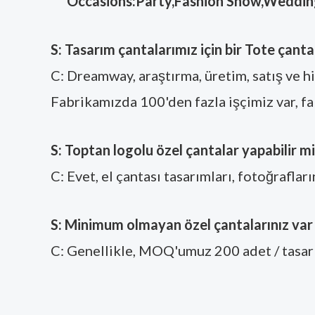
*Occasions:Party,Fashion Show,Wedding,Sh
S: Tasarım çantalarımız için bir Tote çant
C: Dreamway, araştırma, üretim, satış ve hiz
Fabrikamızda 100'den fazla işçimiz var, fa
S: Toptan logolu özel çantalar yapabilir mi
C: Evet, el çantası tasarımları, fotoğrafları
S: Minimum olmayan özel çantalarınız var
C: Genellikle, MOQ'umuz 200 adet / tasarı