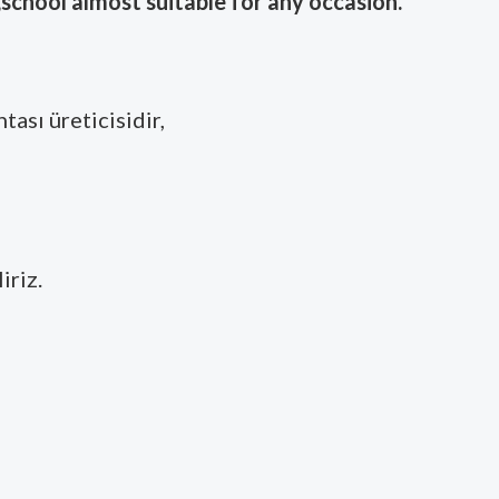
,school almost suitable for any occasion.
tası üreticisidir,
iriz.