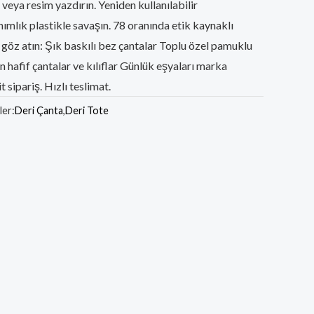
o veya resim yazdırın. Yeniden kullanılabilir
nımlık plastikle savaşın. 78 oranında etik kaynaklı
öz atın: Şık baskılı bez çantalar Toplu özel pamuklu
in hafif çantalar ve kılıflar Günlük eşyaları marka
t sipariş. Hızlı teslimat.
ler:
Deri Çanta
,
Deri Tote