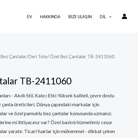
EV
HAKKINDA
BIZE ULAŞIN
DIL
 Bez Çantalar
/
Deri Tote
/ Özel Bez Çantalar TB-2411060
talar TB-2411060
ı - Akıllı Stil, Kalıcı Etki Yüksek kaliteli, çevre dostu
çanta üreticileri. Dünya çapındaki markalar için
alar ve özel pamuklu bez çantalar konusunda uzmanız.
rine mi ihtiyacınız var? Özel baskılı hizmetimiz cesur
talar yaratır. Ticari fuarlar için mükemmel - dikkat çeken