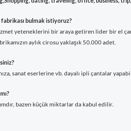
opping, dating, traveling, office, business, trip
a fabrikası bulmak istiyoruz?
met yeteneklerini bir araya getiren lider bir el çan
brikamızın aylık cirosu yaklaşık 50.000 adet.
siniz?
nıza, sanat eserlerine vb. dayalı ipli çantalar yapabil
 mı?
mdır, bazen küçük miktarlar da kabul edilir.