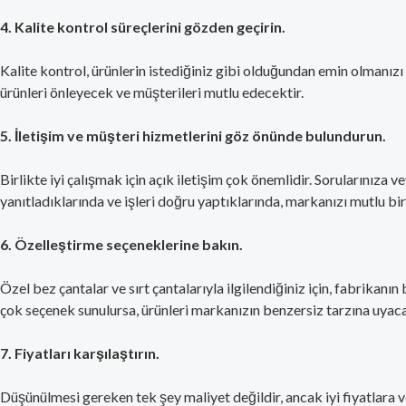
4. Kalite kontrol süreçlerini gözden geçirin.
Kalite kontrol, ürünlerin istediğiniz gibi olduğundan emin olmanızı 
ürünleri önleyecek ve müşterileri mutlu edecektir.
5. İletişim ve müşteri hizmetlerini göz önünde bulundurun.
Birlikte iyi çalışmak için açık iletişim çok önemlidir. Sorularınıza v
yanıtladıklarında ve işleri doğru yaptıklarında, markanızı mutlu bi
6. Özelleştirme seçeneklerine bakın.
Özel bez çantalar ve sırt çantalarıyla ilgilendiğiniz için, fabrikan
çok seçenek sunulursa, ürünleri markanızın benzersiz tarzına uyacak
7. Fiyatları karşılaştırın.
Düşünülmesi gereken tek şey maliyet değildir, ancak iyi fiyatlara ve