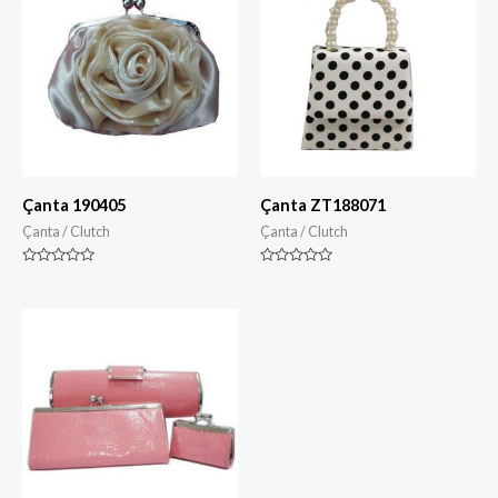
Çanta 190405
Çanta ZT188071
Çanta / Clutch
Çanta / Clutch
Derecelendirilmiş
Derecelendirilmiş
0
0
5
5
üzerinden
üzerinden