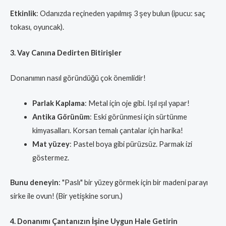
Etkinlik
: Odanızda reçineden yapılmış 3 şey bulun (ipucu: saç
tokası, oyuncak).
3. Vay Canına Dedirten Bitirişler
Donanımın nasıl göründüğü çok önemlidir!
Parlak Kaplama
: Metal için oje gibi. Işıl ışıl yapar!
Antika Görünüm
: Eski görünmesi için sürtünme
kimyasalları. Korsan temalı çantalar için harika!
Mat yüzey
: Pastel boya gibi pürüzsüz. Parmak izi
göstermez.
Bunu deneyin
: "Paslı" bir yüzey görmek için bir madeni parayı
sirke ile ovun! (Bir yetişkine sorun.)
4. Donanımı Çantanızın İşine Uygun Hale Getirin