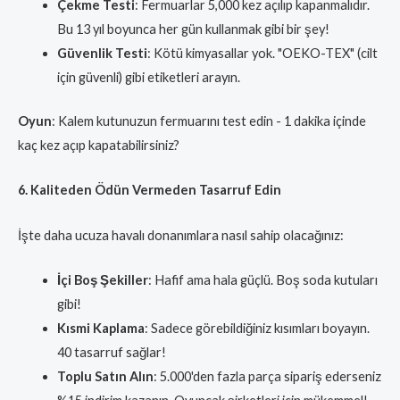
Çekme Testi
: Fermuarlar 5,000 kez açılıp kapanmalıdır.
Bu 13 yıl boyunca her gün kullanmak gibi bir şey!
Güvenlik Testi
: Kötü kimyasallar yok. "OEKO-TEX" (cilt
için güvenli) gibi etiketleri arayın.
Oyun
: Kalem kutunuzun fermuarını test edin - 1 dakika içinde
kaç kez açıp kapatabilirsiniz?
6. Kaliteden Ödün Vermeden Tasarruf Edin
İşte daha ucuza havalı donanımlara nasıl sahip olacağınız:
İçi Boş Şekiller
: Hafif ama hala güçlü. Boş soda kutuları
gibi!
Kısmi Kaplama
: Sadece görebildiğiniz kısımları boyayın.
40 tasarruf sağlar!
Toplu Satın Alın
: 5.000'den fazla parça sipariş ederseniz