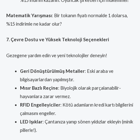
%15 indirim kazanın. Oyuncak şirketleri için mükemmel!
Matematik Yarışması
: Bir tokanın fiyatı normalde 1 dolarsa,
%15 indirimle ne kadar olur?
7. Çevre Dostu ve Yüksek Teknoloji Seçenekleri
Gezegene yardım edin ve yeni teknolojiler deneyin!
Geri Dönüştürülmüş Metaller
: Eski araba ve
bilgisayarlardan yapılmıştır.
Mısır Bazlı Reçine
: Biyolojik olarak parçalanabilir-
hayvanlara zarar vermez.
RFID Engelleyiciler
: Kötü adamların kredi kartı bilgilerini
çalmasını engeller.
LED Işıklar
: Çantanıza yanıp sönen yıldızlar ekleyin (minik
pillerle!).