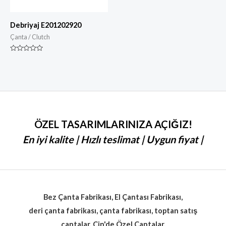
Debriyaj E201202920
Çanta / Clutch
Derecelendirilmiş
0
5
üzerinden
ÖZEL TASARIMLARINIZA AÇIĞIZ!
En iyi kalite | Hızlı teslimat | Uygun fiyat |
Bez Çanta Fabrikası, El Çantası Fabrikası,
deri çanta fabrikası, çanta fabrikası, toptan satış
çantalar, Çin'de Özel Çantalar.