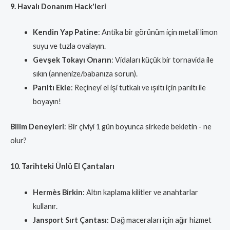
9. Havalı Donanım Hack'leri
Kendin Yap Patine
: Antika bir görünüm için metali limon
suyu ve tuzla ovalayın.
Gevşek Tokayı Onarın
: Vidaları küçük bir tornavida ile
sıkın (annenize/babanıza sorun).
Parıltı Ekle
: Reçineyi el işi tutkalı ve ışıltı için parıltı ile
boyayın!
Bilim Deneyleri
: Bir çiviyi 1 gün boyunca sirkede bekletin - ne
olur?
10. Tarihteki Ünlü El Çantaları
Hermès Birkin
: Altın kaplama kilitler ve anahtarlar
kullanır.
Jansport Sırt Çantası
: Dağ maceraları için ağır hizmet