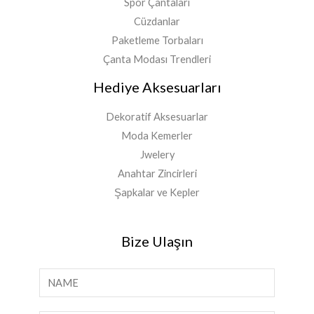
Spor Çantaları
Cüzdanlar
Paketleme Torbaları
Çanta Modası Trendleri
Hediye Aksesuarları
Dekoratif Aksesuarlar
Moda Kemerler
Jwelery
Anahtar Zincirleri
Şapkalar ve Kepler
Bize Ulaşın
İ
s