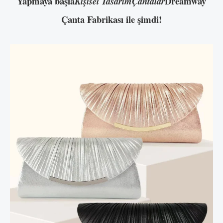
Yapmaya başla
Dreamway
Kişisel TasarımÇantalar
Çanta Fabrikası ile şimdi!