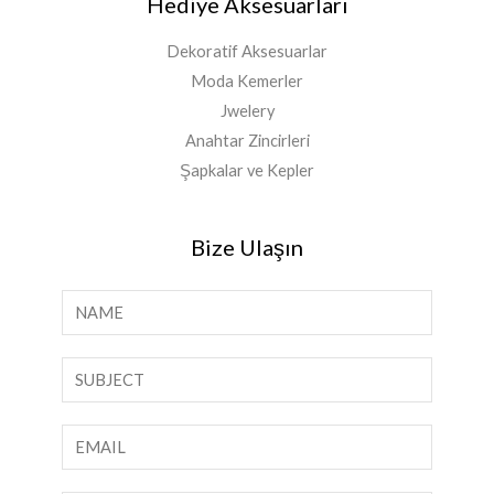
Hediye Aksesuarları
Dekoratif Aksesuarlar
Moda Kemerler
Jwelery
Anahtar Zincirleri
Şapkalar ve Kepler
Bize Ulaşın
İ
s
i
T
m
e
*
k
E
S
-
a