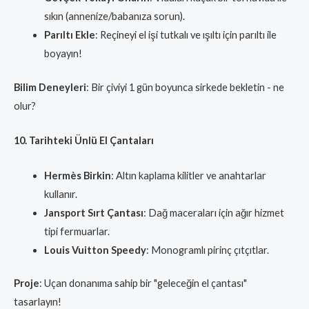
sıkın (annenize/babanıza sorun).
Parıltı Ekle
: Reçineyi el işi tutkalı ve ışıltı için parıltı ile
boyayın!
Bilim Deneyleri
: Bir çiviyi 1 gün boyunca sirkede bekletin - ne
olur?
10. Tarihteki Ünlü El Çantaları
Hermès Birkin
: Altın kaplama kilitler ve anahtarlar
kullanır.
Jansport Sırt Çantası
: Dağ maceraları için ağır hizmet
tipi fermuarlar.
Louis Vuitton Speedy
: Monogramlı pirinç çıtçıtlar.
Proje
: Uçan donanıma sahip bir "geleceğin el çantası"
tasarlayın!