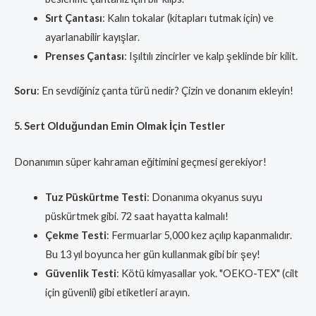
Sırt Çantası
: Kalın tokalar (kitapları tutmak için) ve
ayarlanabilir kayışlar.
Prenses Çantası
: Işıltılı zincirler ve kalp şeklinde bir kilit.
Soru
: En sevdiğiniz çanta türü nedir? Çizin ve donanım ekleyin!
5. Sert Olduğundan Emin Olmak İçin Testler
Donanımın süper kahraman eğitimini geçmesi gerekiyor!
Tuz Püskürtme Testi
: Donanıma okyanus suyu
püskürtmek gibi. 72 saat hayatta kalmalı!
Çekme Testi
: Fermuarlar 5,000 kez açılıp kapanmalıdır.
Bu 13 yıl boyunca her gün kullanmak gibi bir şey!
Güvenlik Testi
: Kötü kimyasallar yok. "OEKO-TEX" (cilt
için güvenli) gibi etiketleri arayın.