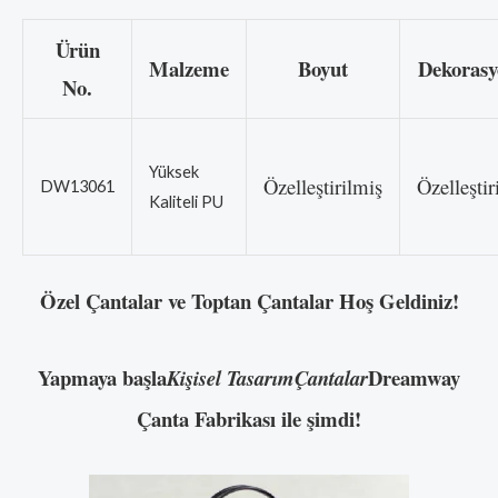
Ürün
Malzeme
Boyut
Dekorasy
No.
Yüksek
Özelleştirilmiş
Özelleştir
DW13061
Kaliteli PU
Özel Çantalar ve Toptan Çantalar Hoş Geldiniz!
Yapmaya başla
Dreamway
Kişisel TasarımÇantalar
Çanta Fabrikası ile şimdi!