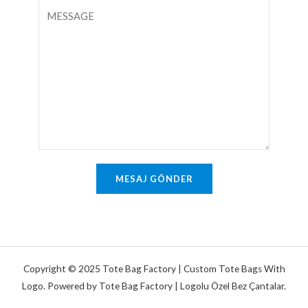
p
Y
t
o
o
ı
s
r
r
t
u
M
a
m
e
*
v
t
e
i
y
n
a
M
MESAJ GÖNDER
e
s
a
j
*
Copyright © 2025 Tote Bag Factory | Custom Tote Bags With
Logo. Powered by Tote Bag Factory | Logolu Özel Bez Çantalar.