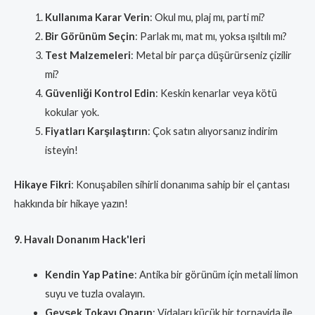
Kullanıma Karar Verin
: Okul mu, plaj mı, parti mi?
Bir Görünüm Seçin
: Parlak mı, mat mı, yoksa ışıltılı mı?
Test Malzemeleri
: Metal bir parça düşürürseniz çizilir
mi?
Güvenliği Kontrol Edin
: Keskin kenarlar veya kötü
kokular yok.
Fiyatları Karşılaştırın
: Çok satın alıyorsanız indirim
isteyin!
Hikaye Fikri
: Konuşabilen sihirli donanıma sahip bir el çantası
hakkında bir hikaye yazın!
9. Havalı Donanım Hack'leri
Kendin Yap Patine
: Antika bir görünüm için metali limon
suyu ve tuzla ovalayın.
Gevşek Tokayı Onarın
: Vidaları küçük bir tornavida ile