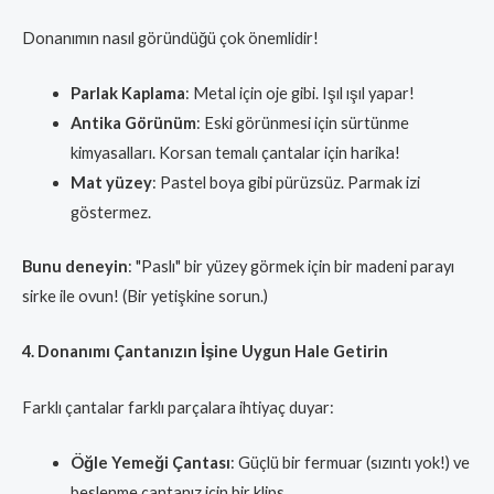
Donanımın nasıl göründüğü çok önemlidir!
Parlak Kaplama
: Metal için oje gibi. Işıl ışıl yapar!
Antika Görünüm
: Eski görünmesi için sürtünme
kimyasalları. Korsan temalı çantalar için harika!
Mat yüzey
: Pastel boya gibi pürüzsüz. Parmak izi
göstermez.
Bunu deneyin
: "Paslı" bir yüzey görmek için bir madeni parayı
sirke ile ovun! (Bir yetişkine sorun.)
4. Donanımı Çantanızın İşine Uygun Hale Getirin
Farklı çantalar farklı parçalara ihtiyaç duyar:
Öğle Yemeği Çantası
: Güçlü bir fermuar (sızıntı yok!) ve
beslenme çantanız için bir klips.