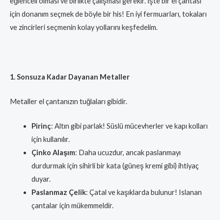
eğlenceli olması ve birlikte çalışması gerekir. İşte bir el çantası
için donanım seçmek de böyle bir his! En iyi fermuarları, tokaları
ve zincirleri seçmenin kolay yollarını keşfedelim.
1. Sonsuza Kadar Dayanan Metaller
Metaller el çantanızın tuğlaları gibidir.
Pirinç
: Altın gibi parlak! Süslü mücevherler ve kapı kolları
için kullanılır.
Çinko Alaşım
: Daha ucuzdur, ancak paslanmayı
durdurmak için sihirli bir kata (güneş kremi gibi) ihtiyaç
duyar.
Paslanmaz Çelik
: Çatal ve kaşıklarda bulunur! Islanan
çantalar için mükemmeldir.