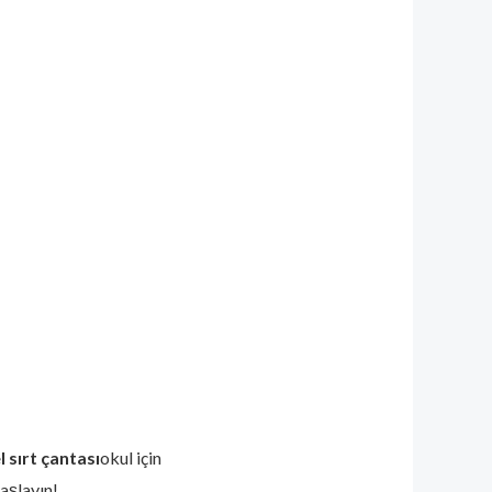
l sırt çantası
okul için
aşlayın!