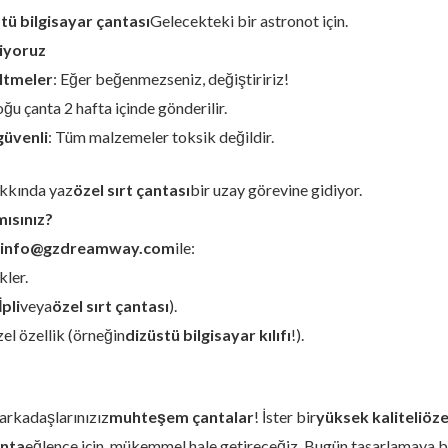
tü bilgisayar çantası
Gelecekteki bir astronot için.
diyoruz
ltmeler
: Eğer beğenmezseniz, değiştiririz!
oğu çanta 2 hafta içinde gönderilir.
güvenli
: Tüm malzemeler toksik değildir.
akkında yaz
özel sırt çantası
bir uzay görevine gidiyor.
mısınız?
info@gzdreamway.com
ile:
kler.
İpli
veya
özel sırt çantası
).
el özellik (örneğin
dizüstü bilgisayar kılıfı
!).
arkadaşlarınızız
muhteşem çantalar
! İster bir
yüksek kaliteli
öze
nta
eğlence için, mükemmel hale getireceğiz. Bugün tasarlamaya b