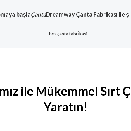
maya başla
Çanta
Dreamway Çanta Fabrikası ile ş
mız ile Mükemmel Sırt Ç
Yaratın!