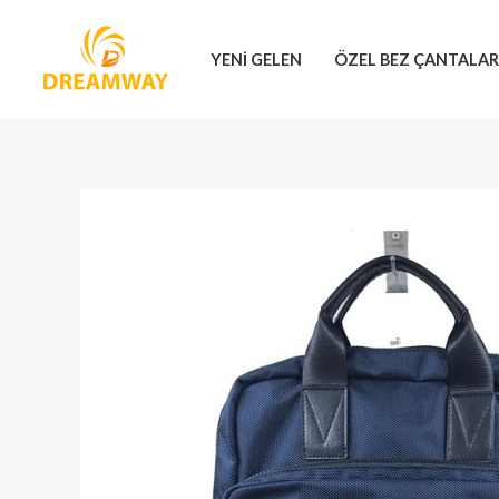
İçeriğe
geç
YENI GELEN
ÖZEL BEZ ÇANTALA