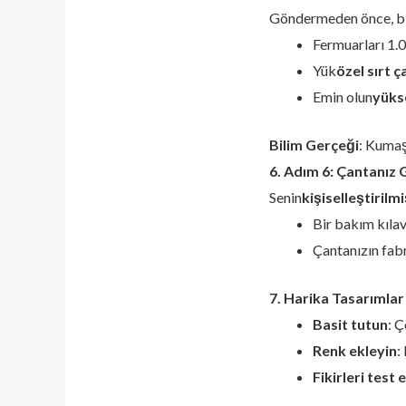
Göndermeden önce, bi
Fermuarları 1.0
Yük
özel sırt ç
Emin olun
yükse
Bilim Gerçeği
: Kumaş
6. Adım 6: Çantanız 
Senin
kişiselleştirilmi
Bir bakım kılav
Çantanızın fabr
7. Harika Tasarımlar 
Basit tutun
: Ç
Renk ekleyin
:
Fikirleri test 