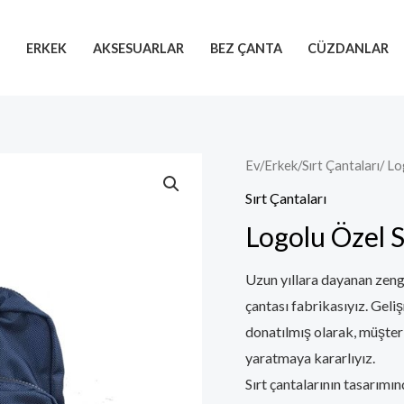
R
ERKEK
AKSESUARLAR
BEZ ÇANTA
CÜZDANLAR
Ev
/
Erkek
/
Sırt Çantaları
/ Lo
Sırt Çantaları
Logolu Özel S
Uzun yıllara dayanan zengi
çantası fabrikasıyız. Geli
donatılmış olarak, müşteril
yaratmaya kararlıyız.
Sırt çantalarının tasarımı