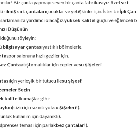
ılar! Biz çanta yapmayı seven bir çanta fabrikasıyız.
özel sırt
tirilmiş sırt çantaları
çocuklar ve yetişkinler için. İster bir
İpli Çan
asarlamanıza yardımcı olacağız.
yüksek kaliteli
güçlü ve eğlenceli b
ınızı Düşünün
olduğunu söyleyin:
ü bilgisayar çantası
yastıklı bölmelerle.
nta
spor salonuna hızlı geziler için.
Bez Çanta
atıştırmalıklar için cepler ve
su şişeleri
.
ntası
için yerleşik bir tutucu ile
su şişesi
!
zemeler Seçin
k kaliteli
kumaşlar gibi:
aylon
(sizin için sızıntı yok
su şişeleri
!).
günlük kullanım için dayanıklı).
ş
(prenses teması için parlak
bez çantalar
!).