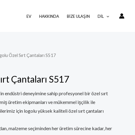
EV
HAKKINDA
BIZE ULAŞIN
DIL
golu Özel Sırt Çantaları S517
ırt Çantaları S517
n endüstri deneyimine sahip profesyonel bir özel sırt
şmiş üretim ekipmanları ve mükemmel işçilik ile
erimiz için logolu yüksek kaliteli özel sırt çantaları
ndan, malzeme seçiminden her üretim sürecine kadar, her