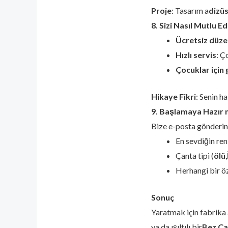
Proje
: Tasarım a
dizüs
8. Sizi Nasıl Mutlu E
Ücretsiz düze
Hızlı servis
: Ç
Çocuklar için 
Hikaye Fikri
: Senin h
9. Başlamaya Hazır 
Bize e-posta gönderin
En sevdiğin ren
Çanta tipi (
ölü
,
Herhangi bir öz
Sonuç
Yaratmak için fabrika 
ya da ışıltılı bir
Bez Ça