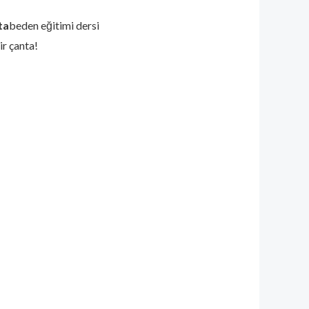
ta
beden eğitimi dersi
ir çanta!