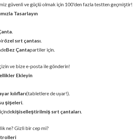
iz güvenli ve güçlü olmak için 100'den fazla testten geçmiştir!
ımızla Tasarlayın
 Çanta
.
bir
özel sırt çantası
.
nde
Bez Çanta
partiler için.
çizin ve bize e-posta ile gönderin!
llikler Ekleyin
yar kılıfları
(tabletlere de uyar!).
su şişeleri
.
içinde
kişiselleştirilmiş sırt çantaları
.
lik ne? Gizli bir cep mi?
trolleri