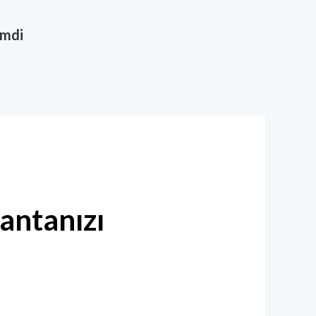
imdi
antanızı