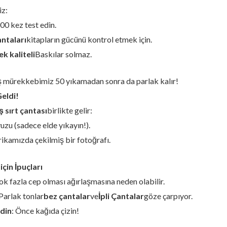
z:
00 kez test edin.
antaları
kitapların gücünü kontrol etmek için.
k kaliteli
Baskılar solmaz.
 mürekkebimiz 50 yıkamadan sonra da parlak kalır!
Geldi!
ş sırt çantası
birlikte gelir:
uzu (sadece elde yıkayın!).
ikamızda çekilmiş bir fotoğrafı.
için İpuçları
ok fazla cep olması ağırlaşmasına neden olabilir.
 Parlak tonlar
bez çantalar
ve
İpli Çantalar
göze çarpıyor.
edin
: Önce kağıda çizin!