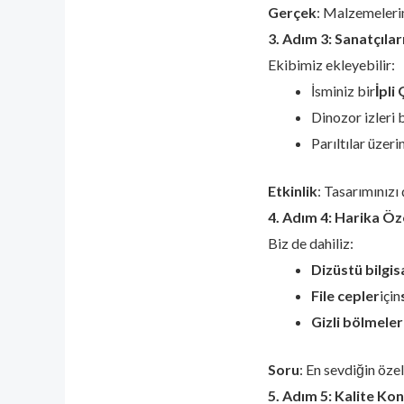
Gerçek
: Malzemelerim
3. Adım 3: Sanatçılar
Ekibimiz ekleyebilir:
İsminiz bir
İpli
Dinozor izleri 
Parıltılar üzeri
Etkinlik
: Tasarımınızı 
4. Adım 4: Harika Öze
Biz de dahiliz:
Dizüstü bilgisa
File cepler
için
Gizli bölmeler
Soru
: En sevdiğin özel
5. Adım 5: Kalite Kon